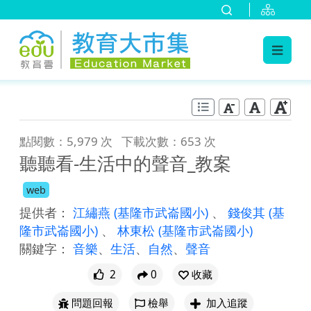
:::
跳到主要內容
:::
點閱數：5,979 次
下載次數：653 次
聽聽看-生活中的聲音_教案
web
提供者：
江繡燕
(基隆市武崙國小)
、
錢俊其
(基
隆市武崙國小)
、
林東松
(基隆市武崙國小)
關鍵字：
音樂
、
生活
、
自然
、
聲音
2
0
收藏
問題回報
檢舉
加入追蹤