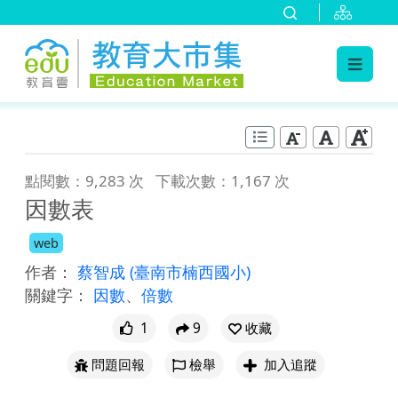
:::
跳到主要內容
:::
點閱數：9,283 次
下載次數：1,167 次
因數表
web
作者：
蔡智成
(臺南市楠西國小)
關鍵字：
因數
、
倍數
1
9
收藏
問題回報
檢舉
加入追蹤