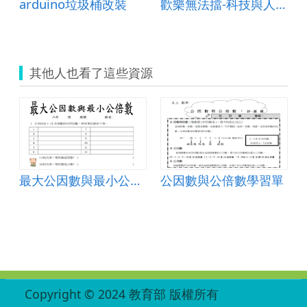
arduino垃圾桶改裝
歡樂無法擋-科技與人文教案
其他人也看了這些資源
最大公因數與最小公倍數
公因數與公倍數學習單
:::
Copyright © 2024 教育部 版權所有