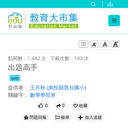
:::
跳到主要內容
:::
點閱數：1,482 次
下載次數：143 次
出題高手
web
提供者：
王月秋
(南投縣普台國小)
關鍵字：
數學學習單
0
0
收藏
問題回報
檢舉
加入追蹤