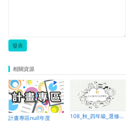
上
二
年
級
環
境
教
育
發表
議
題
教
學
相關資源
活
動
設
計.zip
108_秋_四年級_選修課_簡報教學_默契解說
計畫專區null年度