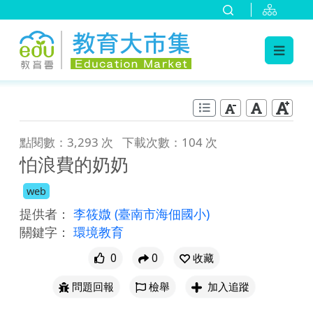
:::
跳到主要內容
:::
點閱數：3,293 次
下載次數：104 次
怕浪費的奶奶
web
提供者：
李筱媺
(臺南市海佃國小)
關鍵字：
環境教育
0
0
收藏
問題回報
檢舉
加入追蹤