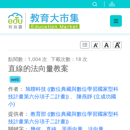
:::
跳到主要內容
:::
點閱數：1,004 次
下載次數：18 次
直線的法向量教案
web
作者：
旭聯科技
((數位典藏與數位學習國家型科
技計畫第六分項子二計畫))
、
陳燕靜
(立成功國
小)
提供者：
教育部
((數位典藏與數位學習國家型科
技計畫第六分項子二計畫))
關鍵字：
幾何
、
直線
、
平面向量
、
法向量