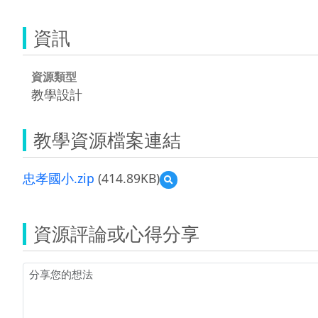
資訊
資源類型
教學設計
教學資源檔案連結
忠孝國小.zip
(414.89KB)
預
覽
忠
孝
資源評論或心得分享
國
小.zip