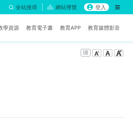
全站搜尋
網站導覽
登入
b教學資源
教育電子書
教育APP
教育媒體影音