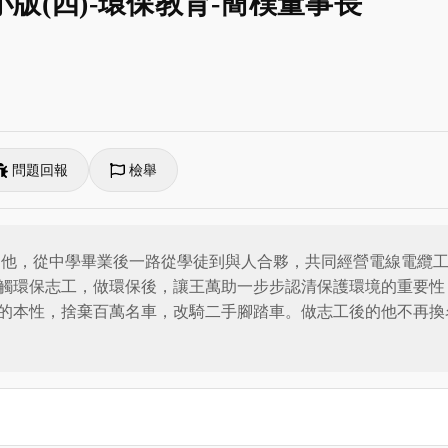
版(四)-環保教育-簡樸董事長
問題回報
檢舉
窮的他，從中學畢業後一路從學徒到與人合夥，共同經營電線電纜
觸環保志工，做環保後，讓王萬助一步步認清保護環境的重要性
的本性，捨棄百萬名車，改騎二手腳踏車。做志工後的他不再換
味。