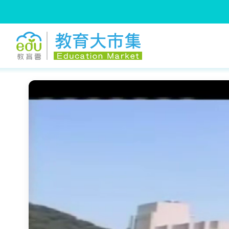
:::
跳到主要內容
:::