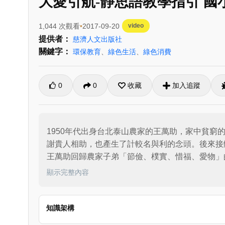
大愛引航-靜思語教學指引 國小
1,044 次觀看
2017-09-20
video
提供者：
慈濟人文出版社
關鍵字：
環保教育
、
綠色生活
、
綠色消費
0
0
收藏
加入追蹤
1950年代出身台北泰山農家的王萬助，家中貧
謝貴人相助，也產生了計較名與利的念頭。後來接
王萬助回歸農家子弟「節儉、樸實、惜福、愛物」
車，穿著補底舊皮鞋，悉心品嘗心靈富足的幸福滋
顯示完整內容
知識架構