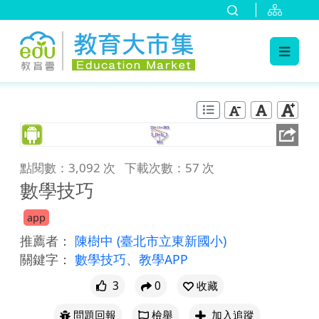
:::
跳到主要內容
:::
點閱數：3,092 次
下載次數：57 次
數學技巧
app
推薦者：
陳樹中
(臺北市立東新國小)
關鍵字：
數學技巧
、
教學APP
3
0
收藏
問題回報
檢舉
加入追蹤