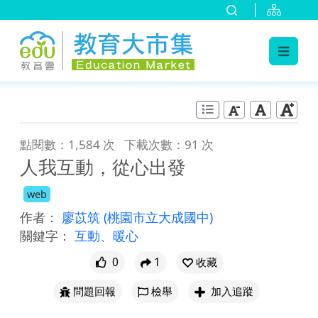
:::
跳到主要內容
:::
點閱數：1,584 次
下載次數：91 次
人我互動，從心出發
web
作者：
廖苡筑
(桃園市立大成國中)
關鍵字：
互動、暖心
0
1
收藏
問題回報
檢舉
加入追蹤