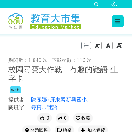
:::
跳到主要內容
:::
點閱數：1,840 次
下載次數：116 次
校園尋寶大作戰—有趣的謎語-生
字卡
web
提供者：
陳麗娜
(屏東縣新興國小)
關鍵字：
尋寶︿謎語
0
0
收藏
問題回報
檢舉
加入追蹤