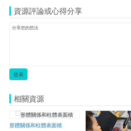
的
資源評論或心得分享
應
對
進
退.zip
發表
相關資源
形體關係和柱體表面積