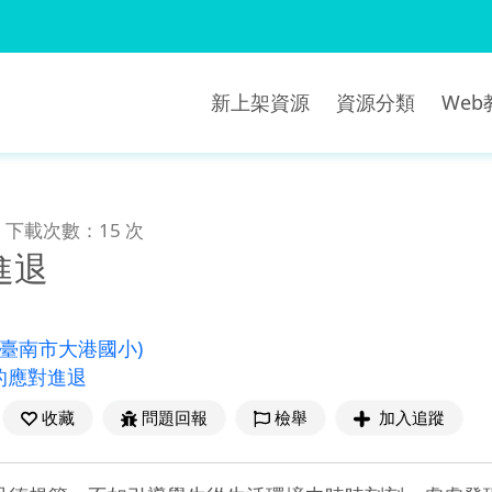
新上架資源
資源分類
We
下載次數：15 次
進退
(臺南市大港國小)
的應對進退
收藏
問題回報
檢舉
加入追蹤