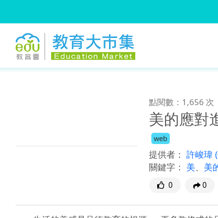
:::
跳到主要內容
:::
點閱數：1,656 次
美的應對
web
提供者：
許峻瑋
關鍵字：
美
、
美
0
0