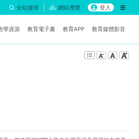
全站搜尋
網站導覽
登入
b教學資源
教育電子書
教育APP
教育媒體影音