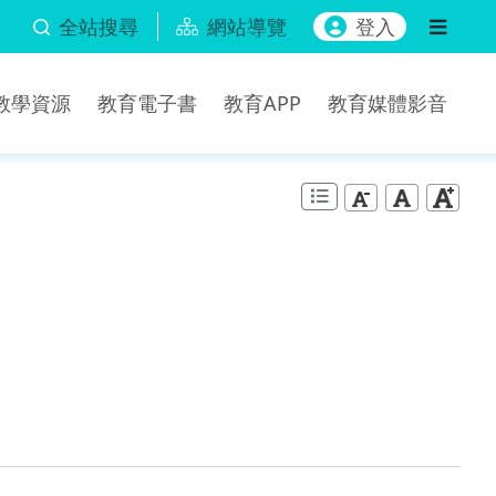
全站搜尋
網站導覽
登入
b教學資源
教育電子書
教育APP
教育媒體影音