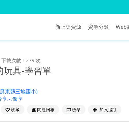
新上架資源
資源分類
We
下載次數：279 次
的玩具-學習單
(屏東縣三地國小)
分享︿獨享
收藏
問題回報
檢舉
加入追蹤