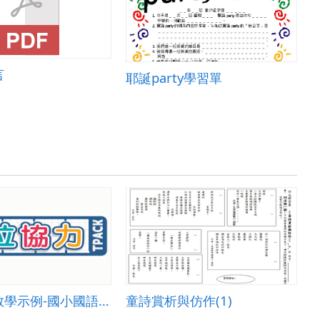
言
耶誕party學習單
單一活動教學示例-國小國語 004
童詩賞析與仿作(1)