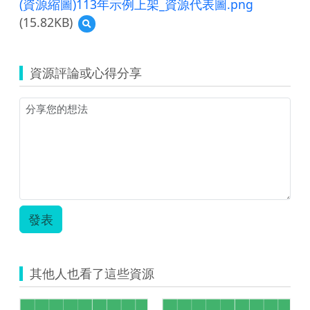
(資源縮圖)113年示例上架_資源代表圖.png
2024
(15.82KB)
預
單
覽
一
(資
活
源
動
資源評論或心得分享
縮
優
圖)113
化
年
教
示
學
例
示
上
例
架
_
_
國
資
中
源
國
代
文
發表
表
_002.pdf
圖.png
的
副
本.pdf
其他人也看了這些資源