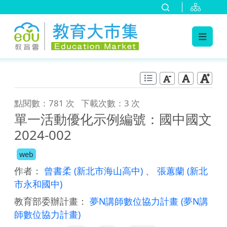
:::
跳到主要內容
:::
點閱數：781 次
下載次數：3 次
單一活動優化示例編號：國中國文
2024-002
web
作者：
曾書柔
(新北市海山高中)
、
張蕙蘭
(新北
市永和國中)
教育部委辦計畫：
夢N講師數位協力計畫
(夢N講
師數位協力計畫)