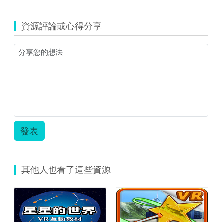
V13_Focus3
手
教
冊.pdf
資源評論或心得分享
材
軟
體
操
作
手
冊.pdf
發表
其他人也看了這些資源