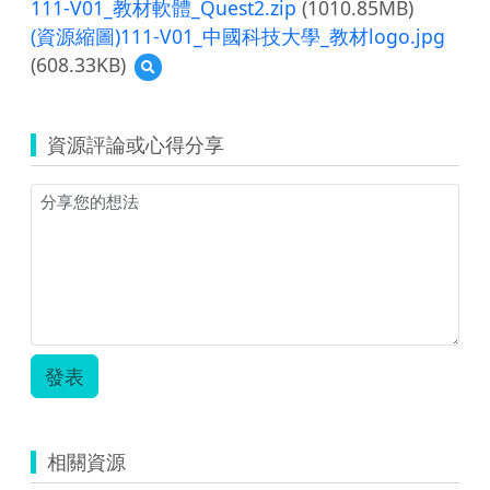
111-V01_教材軟體_Quest2.zip
教
(1010.85MB)
體
手
材
操
冊.pdf
(資源縮圖)111-V01_中國科技大學_教材logo.jpg
軟
作
(608.33KB)
預
體
手
覽
操
冊.pdf
(資
作
源
手
資源評論或心得分享
縮
冊.pdf
圖)111-
V01_
中
國
科
技
大
學
_
教
發表
材
logo.jpg
相關資源