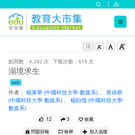
:::
跳到主要內容
:::
點閱數：4,282 次
下載次數：618 次
溺境求生
web
作者：
楊東華
(中國科技大學-數媒系)
、
黃靖棋
(中國科技大學-數媒系)
、
楊貽儒
(中國科技大學-
數媒系)
12
3
收藏
問題回報
檢舉
加入追蹤