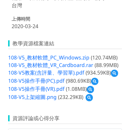
台灣
上傳時間
2020-03-24
教學資源檔案連結
108-V5_教材軟體_PC_Windows.zip
(120.74MB)
108-V5_教材軟體_VR_Cardboard.rar
(88.99MB)
108-V5教案(含評量、學習單).pdf
(934.59KB)
預
覽
108-V5操作手冊(PC).pdf
(980.69KB)
預
108-
覽
108-V5操作手冊(VR).pdf
(1.08MB)
預
V5
108-
覽
教
108-V5上架縮圖.png
(232.29KB)
預
V5
108-
案
覽
操
V5
(含
108-
作
操
評
V5
手
作
量、
資源評論或心得分享
上
冊
手
學
架
(PC).pdf
冊
習