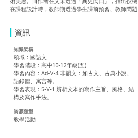
術美感。而作者在文末透過「異史氏曰」，指出投機
在課程設計時，教師期透過學生課前預習、教師問題
資訊
知識架構
領域：國語文
學習階段：高中10-12年級(五)
學習內容：Ad-Ⅴ-4 非韻文：如古文、古典小說、
語錄體、寓言等。
學習表現：5-Ⅴ-1 辨析文本的寫作主旨、風格、結
構及寫作手法。
資源類型
教學活動