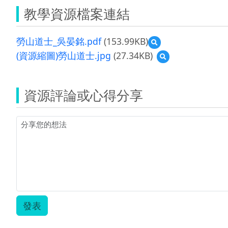
教學資源檔案連結
勞山道士_吳晏銘.pdf
(153.99KB)
預
覽
(資源縮圖)勞山道士.jpg
(27.34KB)
預
勞
覽
山
(資
道
源
士
資源評論或心得分享
縮
_
圖)
吳
勞
晏
山
銘.pdf
道
士.jpg
發表