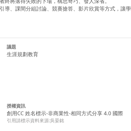
者終將落得失敗的下場，構思奇巧、發人深省。

引導、課間分組討論、競賽搶答、影片欣賞等方式，讓學
議題
生涯規劃教育
授權資訊
創用CC 姓名標示-非商業性-相同方式分享 4.0 國際
引用請標示資料來源:吳晏銘