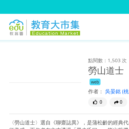
:::
跳到主要內容
:::
點閱數：1,503 次
勞山道士
web
作者：
吳晏銘
(
0
0
〈勞山道士〉選自《聊齋誌異》，是蒲松齡的經典代