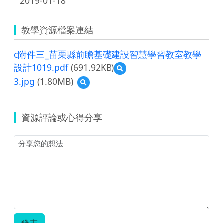
2019-01-18
教學資源檔案連結
c附件三_苗栗縣前瞻基礎建設智慧學習教室教學
設計1019.pdf
(691.92KB)
預
覽
3.jpg
(1.80MB)
預
c
覽
附
3.jpg
件
三
資源評論或心得分享
_
苗
栗
縣
前
瞻
基
礎
建
設
智
發表