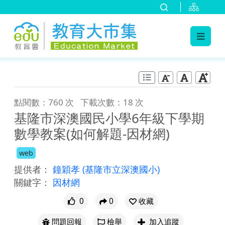
:::
跳到主要內容
:::
點閱數：760 次
下載次數：18 次
基隆市深澳國民小學6年級下學期
數學教案(如何解題-因材網)
web
提供者：
鐘穎孝
(基隆市立深澳國小)
關鍵字：
因材網
0
0
收藏
問題回報
檢舉
加入追蹤