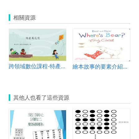
相關資源
跨領域數位課程-特產萬花筒
7、9的乘法
繪本故事的要素介紹與練習(繪本分析 story map)
其他人也看了這些資源