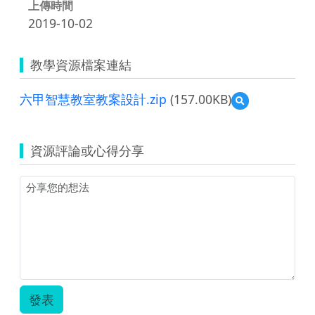
上傳時間
2019-10-02
教學資源檔案連結
六甲智慧教室教案設計.zip
(157.00KB)
預
覽
六
甲
資源評論或心得分享
智
慧
教
室
教
案
設
計.zip
發表