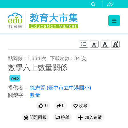
:::
跳到主要內容
:::
點閱數：1,334 次
下載次數：34 次
數學六上數量關係
web
提供者：
徐志賢
(臺中市立中港國小)
關鍵字：
數量
0
0
收藏
問題回報
檢舉
加入追蹤