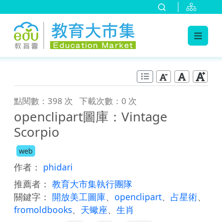
:::
跳到主要內容
:::
點閱數：398 次
下載次數：0 次
openclipart圖庫：Vintage
Scorpio
web
作者：
phidari
推薦者：
教育大市集執行團隊
關鍵字：
開放美工圖庫
、
openclipart
、
占星術
、
fromoldbooks
、
天蠍座
、
生肖