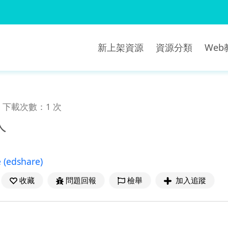
新上架資源
資源分類
We
下載次數：1 次
人
e
(edshare)
收藏
問題回報
檢舉
加入追蹤