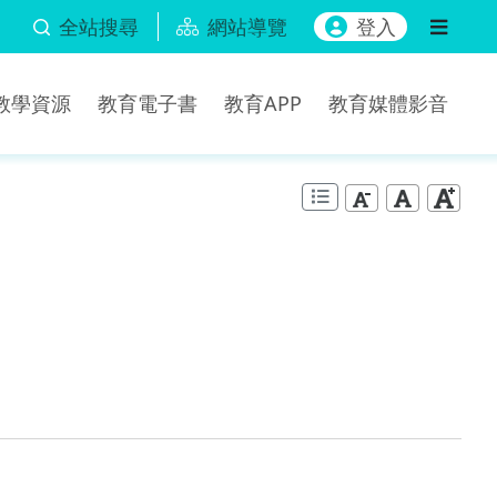
全站搜尋
網站導覽
登入
b教學資源
教育電子書
教育APP
教育媒體影音