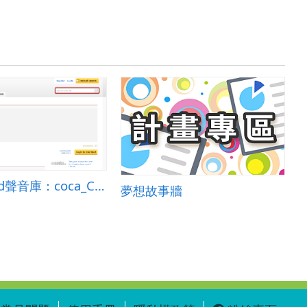
Freesound聲音庫：coca_Cola.wav
A
夢想故事牆