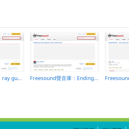
Freesound聲音庫：ray gun.wav
Freesound聲音庫：Ending of long modular noise session.wav