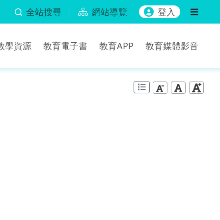
全站搜尋
網站導覽
登入
b教學資源
教育電子書
教育APP
教育媒體影音