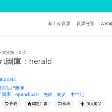
新上架資源
資源分類
We
下載次數：0 次
art圖庫：herald
utomatic
市集執行團隊
工圖庫
、
openclipart
、
先鋒
、
喇叭
、
中世紀
收藏
問題回報
檢舉
加入追蹤