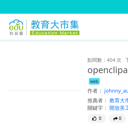
:::
跳到主要內容
:::
點閱數：404 次
openclip
web
作者：
johnny_a
推薦者：
教育大
關鍵字：
開放美
0
0