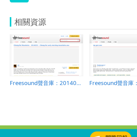
相關資源
Freesound聲音庫：20140212 - Chiang Rai early morning mountains.wav
:::