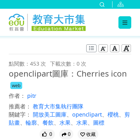
:::
跳到主要內容
:::
點閱數：453 次
下載次數：0 次
openclipart圖庫：Cherries icon
web
作者：
pitr
推薦者：
教育大市集執行團隊
關鍵字：
開放美工圖庫
、
openclipart
、
櫻桃
、
剪
貼畫
、
輪廓
、
餐飲
、
水果
、
水果
、
圖標
0
0
收藏