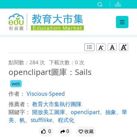
:::
跳到主要內容
:::
點閱數：284 次
下載次數：0 次
openclipart圖庫：Sails
web
作者：
Viscious-Speed
推薦者：
教育大市集執行團隊
關鍵字：
開放美工圖庫
、
openclipart
、
抽象
、
華
美
、
帆
、
stuffilike
、
程式化
0
0
收藏