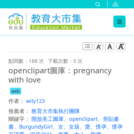
:::
跳到主要內容
:::
點閱數：188 次
下載次數：0 次
openclipart圖庫：pregnancy
with love
web
作者：
wily123
推薦者：
教育大市集執行團隊
關鍵字：
開放美工圖庫
、
openclipart
、
剪貼畫
書
、
BurgundyGirl
、
女
、
女孩
、
愛
、
懷孕
、
懷孕