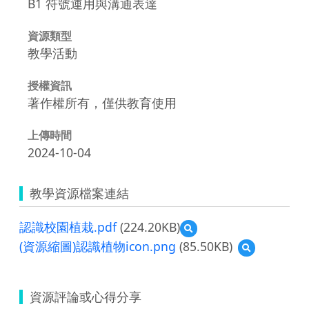
B1 符號運用與溝通表達
資源類型
教學活動
授權資訊
著作權所有，僅供教育使用
上傳時間
2024-10-04
教學資源檔案連結
認識校園植栽.pdf
(224.20KB)
預
覽
(資源縮圖)認識植物icon.png
(85.50KB)
預
認
覽
識
(資
校
源
園
資源評論或心得分享
縮
植