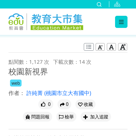
:::
跳到主要內容
:::
點閱數：1,127 次
下載次數：14 次
校園新視界
web
作者：
許純菁
(桃園市立大有國中)
0
0
收藏
問題回報
檢舉
加入追蹤