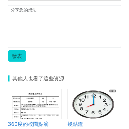
圖)
栽.pdf
認
識
植
物
icon.png
發表
其他人也看了這些資源
360度的校園點滴
幾點鐘