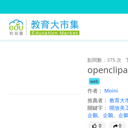
:::
跳到主要內容
:::
點閱數：375 次
openclip
web
作者：
Moini
推薦者：
教育大
關鍵字：
開放美
企鵝
、
企鵝
、
企
0
0