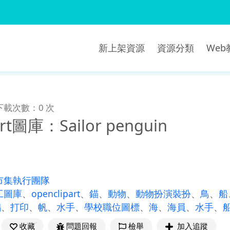
新上架資源
資源分類
We
下載次數：0 次
art圖庫：Sailor penguin
市集執行團隊
工圖庫
、
openclipart
、
錨
、
動物
、
動物扮演裝扮
、
鳥
、
船
鵝
、
打印
、
帆
、
水手
、
學校職位圖標
、
海
、
海員
、
水手
、
收藏
問題回報
檢舉
加入追蹤