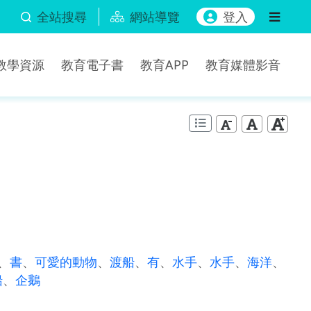
全站搜尋
網站導覽
登入
b教學資源
教育電子書
教育APP
教育媒體影音
、
書
、
可愛的動物
、
渡船
、
有
、
水手
、
水手
、
海洋
、
船
、
企鵝