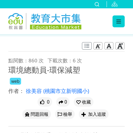
:::
跳到主要內容
:::
點閱數：860 次
下載次數：6 次
環境總動員-環保減塑
web
作者：
徐美容
(桃園市立新明國小)
0
0
收藏
問題回報
檢舉
加入追蹤