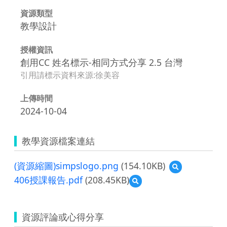
資源類型
教學設計
授權資訊
創用CC 姓名標示-相同方式分享 2.5 台灣
引用請標示資料來源:徐美容
上傳時間
2024-10-04
教學資源檔案連結
(資源縮圖)simpslogo.png
(154.10KB)
預
覽
406授課報告.pdf
(208.45KB)
預
(資
覽
源
406
縮
授
圖)simpslogo.p
資源評論或心得分享
課