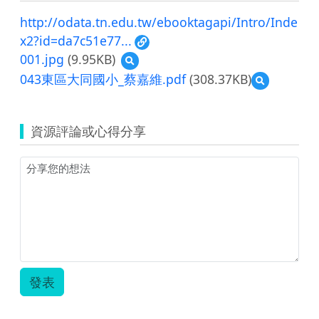
http://odata.tn.edu.tw/ebooktagapi/Intro/Inde
x2?id=da7c51e77...
001.jpg
(9.95KB)
預
覽
043東區大同國小_蔡嘉維.pdf
(308.37KB)
預
001.jpg
覽
043
東
資源評論或心得分享
區
大
同
國
小
_
蔡
嘉
維.pdf
發表