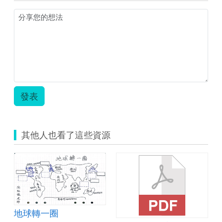
三
單
元
〈欣
賞
你
我
他〉
公
開
發表
觀
課
教
案.zip
其他人也看了這些資源
地球轉一圈