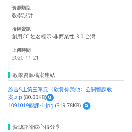
資源類型
教學設計
授權資訊
創用CC 姓名標示-非商業性 3.0 台灣
上傳時間
2020-11-21
教學資源檔案連結
綜合5上第三單元〈欣賞你我他〉公開觀課教
案.zip
(80.00KB)
預
覽
1091019觀課-1.jpg
(319.78KB)
預
綜
覽
合
1091019
5
觀
上
資源評論或心得分享
課-1.jpg
第