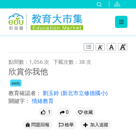
:::
跳到主要內容
:::
點閱數：1,056 次
下載次數：38 次
欣賞你我他
web
教育確認者：
劉玉鈴
(新北市立修德國小)
關鍵字：
情緒教育
1
0
收藏
問題回報
檢舉
加入追蹤