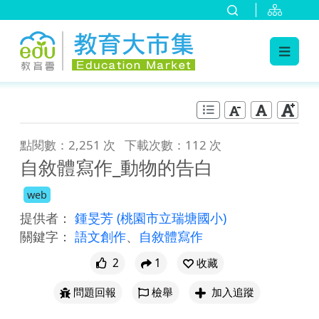
:::
跳到主要內容
:::
點閱數：2,251 次
下載次數：112 次
自敘體寫作_動物的告白
web
提供者：
鍾旻芳
(桃園市立瑞塘國小)
關鍵字：
語文創作
、
自敘體寫作
2
1
收藏
問題回報
檢舉
加入追蹤