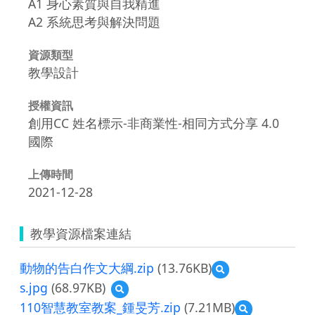
A1 身心素質與自我精進
A2 系統思考與解決問題
資源類型
教學設計
授權資訊
創用CC 姓名標示-非商業性-相同方式分享 4.0
國際
上傳時間
2021-12-28
教學資源檔案連結
動物的告白作文大綱.zip
(13.76KB)
預
覽
s.jpg
(68.97KB)
預
動
覽
110智慧教室教案_鍾旻芳.zip
(7.21MB)
預
物
s.jpg