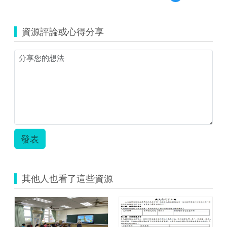
覽
的
110
告
智
白
資源評論或心得分享
慧
作
教
文
室
大
教
綱.zip
案
_
鍾
旻
芳.zip
發表
其他人也看了這些資源