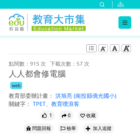
:::
跳到主要內容
:::
點閱數：915 次
下載次數：57 次
人人都會修電腦
web
教育部委辦計畫：
洪旭亮
(南投縣僑光國小)
關鍵字：
TPET
、
教育噗浪客
1
0
收藏
問題回報
檢舉
加入追蹤