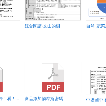
綜合閱讀-文山的樹
自然_蔬
「健康加油站-飲食停！看！聽！」教學單元計劃
食品添加物摩斯密碼