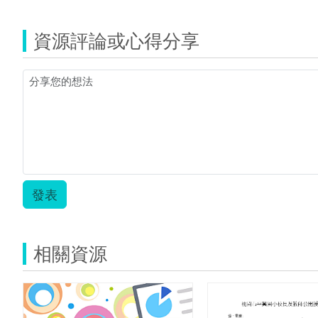
PBL
教
資源評論或心得分享
學
任
務
設
計.pdf
發表
相關資源