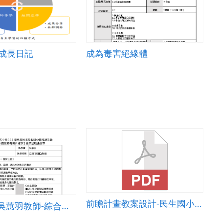
菜成長日記
成為毒害絕緣體
前瞻計畫教案設計-民生國小陳富傑老師&mdash;進階(創新)教學&mdash;Computational Thinking＆ Coding - scratch初階課程
2
中壢國中-吳蕙羽教師-綜合活動/家政科7年級《食尚玩家【活動1：挑食任務】》教學活動設計單