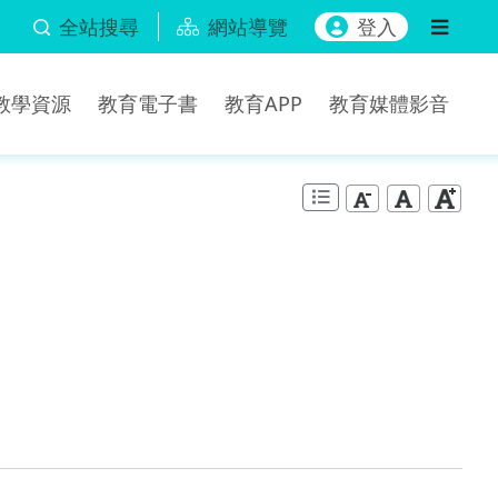
全站搜尋
網站導覽
登入
b教學資源
教育電子書
教育APP
教育媒體影音