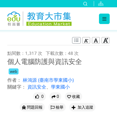
:::
跳到主要內容
:::
點閱數：1,317 次
下載次數：48 次
個人電腦防護與資訊安全
web
作者：
林鴻源
(臺南市學東國小)
關鍵字：
資訊安全
、
學東國小
0
0
收藏
問題回報
檢舉
加入追蹤