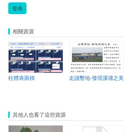
教
發表
學-
資
訊.zip
相關資源
柱體表面積
走讀墾地-發現溪埔之美
其他人也看了這些資源