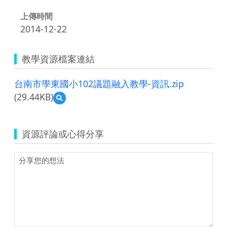
上傳時間
2014-12-22
教學資源檔案連結
台南市學東國小102議題融入教學-資訊.zip
(29.44KB)
預
覽
台
南
資源評論或心得分享
市
學
東
國
小
102
議
題
融
入