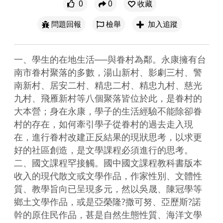
0
0
收藏
問題回報
檢舉
加入追蹤
一、學生的在地生活──與眷村為鄰。永康擁有台
南市眷村聚落的多數，湯山新村、影劇三村、警
南新村、居安二村、精忠二村、精忠九村、慈光
九村、飛雁新村等八個聚落皆位於此，是眷村的
大本營；身在永康，學子的生活經驗不能除卻眷
村的存在，如何牽引學子從眷村的過去走入現
在，進行眷村改建正反結果的現狀思考，以求更
好的社區創造，是文學課程必須進行的思考。
二、國文課程罕接觸。國中國文課程教科書版本
收入的現代散文或文學作品，作家性別、文體性
質、教學旨向已呈現多元，然以吳晟、陳冠學等
鄉土文學作品，或是亞榮隆?撒可努、亞歷斯?諾
幹的原住民作品，甚是自然生態性質、海洋文學