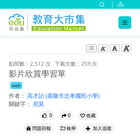
:::
跳到主要內容
:::
點閱數：2,512 次
下載次數：259 次
影片欣賞學習單
web
作者：
高才詒
(基隆市忠孝國民小學)
關鍵字：
尼莫
0
0
收藏
問題回報
檢舉
加入追蹤