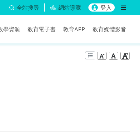
全站搜尋
網站導覽
登入
b教學資源
教育電子書
教育APP
教育媒體影音