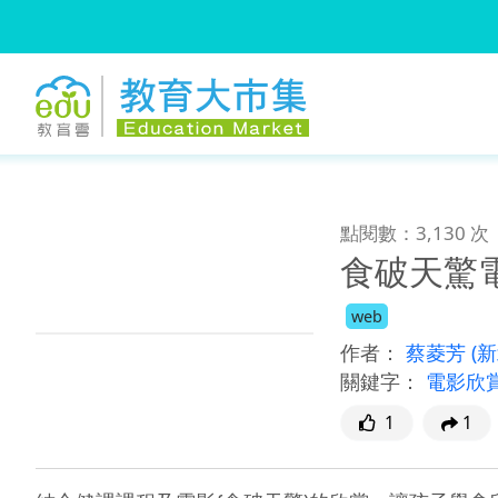
:::
跳到主要內容
:::
點閱數：3,130 次
食破天驚
web
作者：
蔡菱芳
(
關鍵字：
電影欣
1
1