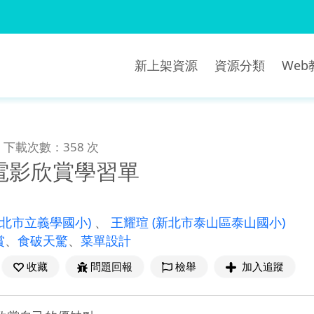
新上架資源
資源分類
We
下載次數：358 次
電影欣賞學習單
新北市立義學國小)
、
王耀瑄
(新北市泰山區泰山國小)
賞
、
食破天驚
、
菜單設計
收藏
問題回報
檢舉
加入追蹤