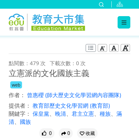
:::
跳到主要內容
:::
點閱數：479 次
下載次數：0 次
立憲派的文化國族主義
web
作者：
曾惠櫻
(師大歷史文化學習網內容團隊)
提供者：
教育部歷史文化學習網
(教育部)
關鍵字：
保皇黨
、
晚清
、
君主立憲
、
種族
、
滿
清
、
國族
0
0
收藏