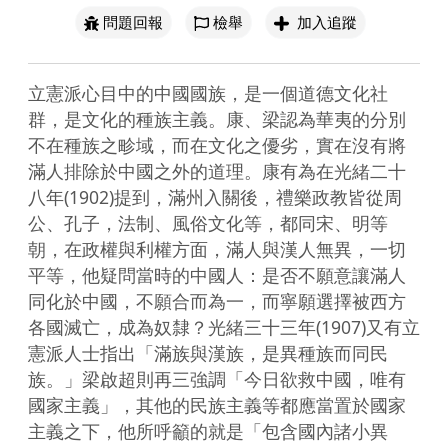
問題回報
檢舉
加入追蹤
立憲派心目中的中國國族，是一個道德文化社
群，是文化的種族主義。康、梁認為華夷的分別
不在種族之畛域，而在文化之優劣，實在沒有將
滿人排除於中國之外的道理。康有為在光緒二十
八年(1902)提到，滿州入關後，禮樂政教皆從周
公、孔子，法制、風俗文化等，都同宋、明等
朝，在政權與利權方面，滿人與漢人無異，一切
平等，他疑問當時的中國人：是否不願意讓滿人
同化於中國，不願合而為一，而寧願選擇被西方
各國滅亡，成為奴隸？光緒三十三年(1907)又有立
憲派人士指出「滿族與漢族，是異種族而同民
族。」梁啟超則再三強調「今日欲救中國，唯有
國家主義」，其他的民族主義等都應當置於國家
主義之下，他所呼籲的就是「包含國內諸小異