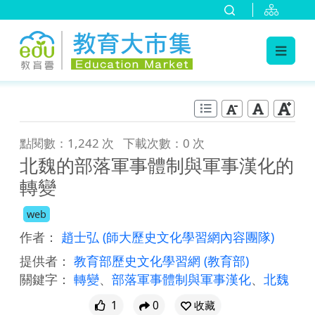
:::
跳到主要內容
:::
點閱數：1,242 次
下載次數：0 次
北魏的部落軍事體制與軍事漢化的
轉變
web
作者：
趙士弘
(師大歷史文化學習網內容團隊)
提供者：
教育部歷史文化學習網
(教育部)
關鍵字：
轉變
、
部落軍事體制與軍事漢化
、
北魏
1
0
收藏