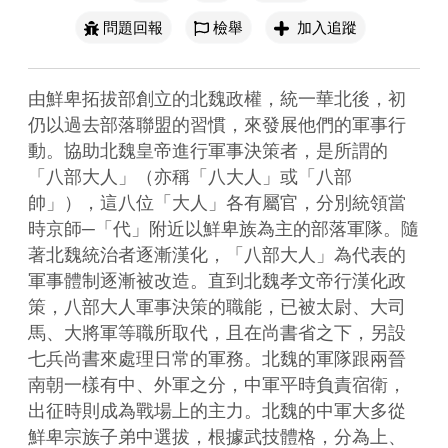
問題回報
檢舉
加入追蹤
由鮮卑拓拔部創立的北魏政權，統一華北後，初
仍以過去部落聯盟的習慣，來發展他們的軍事行
動。協助北魏皇帝進行軍事決策者，是所謂的
「八部大人」（亦稱「八大人」或「八部
帥」），這八位「大人」各有屬官，分別統領當
時京師─「代」附近以鮮卑族為主的部落軍隊。隨
著北魏統治者逐漸漢化，「八部大人」為代表的
軍事體制逐漸被改造。直到北魏孝文帝行漢化政
策，八部大人軍事決策的職能，已被太尉、大司
馬、大將軍等職所取代，且在尚書省之下，另設
七兵尚書來處理日常的軍務。北魏的軍隊跟兩晉
南朝一樣有中、外軍之分，中軍平時負責宿衛，
出征時則成為戰場上的主力。北魏的中軍大多從
鮮卑宗族子弟中選拔，根據武技體格，分為上、