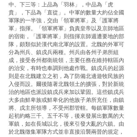
中、下三等：上品為「羽林」，中品為「虎
賁」，下品為「直從」。中軍的數量大約佔全國
軍隊的一半強，交由「領軍將軍」及「護軍將
軍」指揮。「領軍將軍」負責皇帝以及京師地區
的宿衛，「護軍將軍」則指揮京師週遭要地的部
隊，頗類似於漢代南北軍的設置。北魏的外軍可
分為州兵、鎮戌兵兩種。州兵由各州子弟所組
成，接受各州都衛統領，主要任務在維持轄區內
的治安，有時也奉調到他處作戰。鎮戌兵的起源
則是在北魏建立之初，為了防備北邊遊牧民族的
入侵而設。爾後隨著北魏領土的擴張，對於新統
治的地區也派設鎮戌兵來加以鞏固。這些鎮戌兵
大多由鮮卑族或鮮卑化的他族子弟所充任，由鎮
將、戌主所領導，不受州郡管轄。每鎮軍隊數量
起初約略三千、五千不等，後來發展出數萬的大
軍鎮，如在長城以北，後來引發大亂的六鎮。由
於北魏徵集軍隊方式並非直接沿襲兩晉的規定，