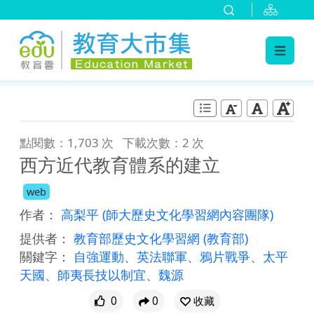
:::
跳到主要內容
:::
點閱數：1,703 次
下載次數：2 次
西方近代教育體系的建立
web
作者：
高梨平
(師大歷史文化學習網內容團隊)
提供者：
教育部歷史文化學習網
(教育部)
關鍵字：
自強運動
、
英法聯軍
、
鴉片戰爭
、
太平
天國
、
師夷長技以制宜
、
魏源
0
0
收藏