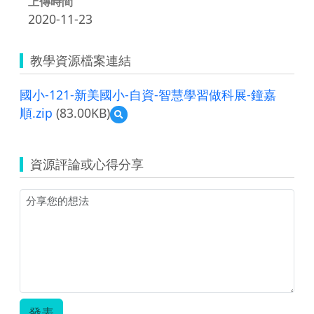
上傳時間
2020-11-23
教學資源檔案連結
國小-121-新美國小-自資-智慧學習做科展-鐘嘉
順.zip
(83.00KB)
預
覽
國
小-121-
資源評論或心得分享
新
美
國
小-
自
資-
智
慧
學
習
做
發表
科