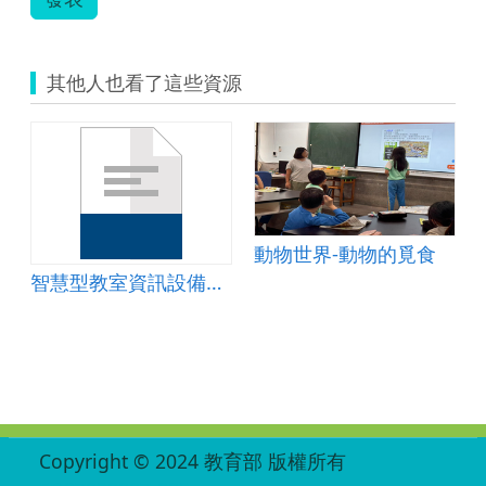
展-
鐘
嘉
其他人也看了這些資源
順.zip
動物世界-動物的覓食
智慧型教室資訊設備融入語文教學「建築界的長頸鹿」-螺陽國小
:::
Copyright © 2024 教育部 版權所有