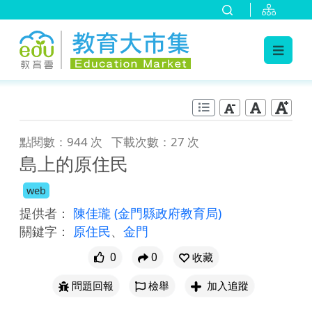
:::
跳到主要內容
:::
點閱數：944 次
下載次數：27 次
島上的原住民
web
提供者：
陳佳瓏
(金門縣政府教育局)
關鍵字：
原住民
、
金門
0
0
收藏
問題回報
檢舉
加入追蹤