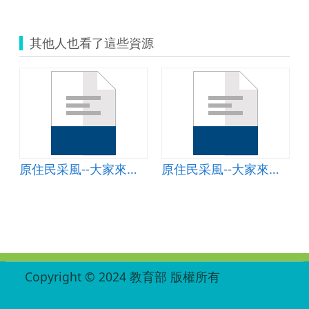
其他人也看了這些資源
原住民采風--大家來跳舞
原住民采風--大家來跳舞
:::
Copyright © 2024 教育部 版權所有
ED27030007-001