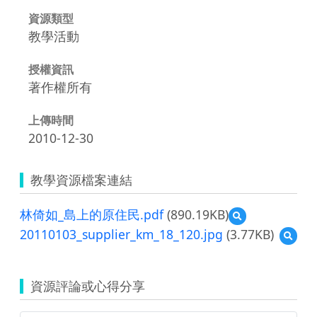
資源類型
教學活動
授權資訊
著作權所有
上傳時間
2010-12-30
教學資源檔案連結
林倚如_島上的原住民.pdf
(890.19KB)
預
覽
20110103_supplier_km_18_120.jpg
(3.77KB)
預
林
覽
倚
20110
如
_
資源評論或心得分享
島
上