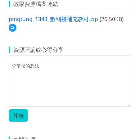
教學資源檔案連結
pingtung_1343_數到幾補充教材.zip
(26.50KB)
預
覽
pingtung_1343_
數
資源評論或心得分享
到
幾
補
充
教
材.zip
發表