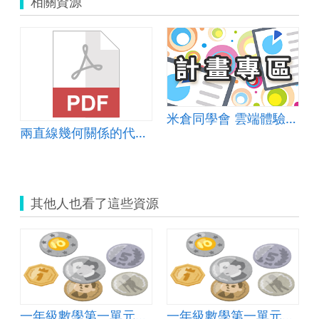
相關資源
米倉同學會 雲端體驗綠與美
走
兩直線幾何關係的代數判定教案
其他人也看了這些資源
一年級數學第一單元數到50-認識1元、5元、10元錢幣教學設計
一年級數學第一單元數到50-認識1元、5元、10元錢幣教學設計