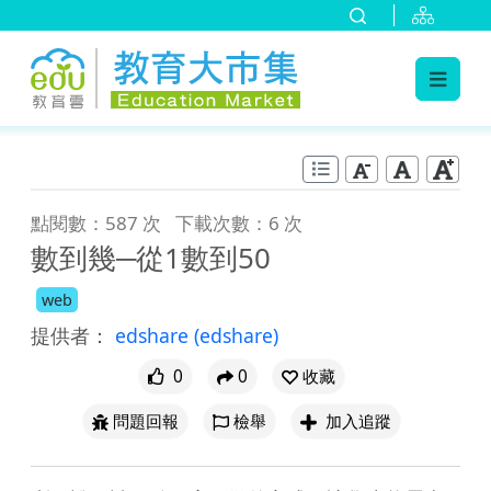
:::
跳到主要內容
:::
點閱數：587 次
下載次數：6 次
數到幾─從1數到50
web
提供者：
edshare
(edshare)
0
0
收藏
問題回報
檢舉
加入追蹤