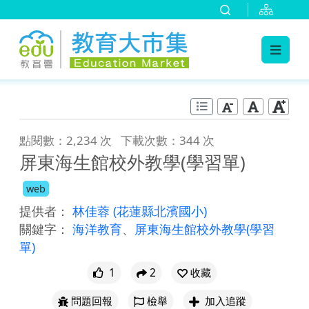
:::
跳到主要內容
:::
點閱數：2,234 次
下載次數：344 次
屏東海生館校外教學(學習單)
web
提供者：
林佳蓉
(花蓮縣北濱國小)
關鍵字：
海洋教育
、
屏東海生館校外教學(學習
單)
1
2
收藏
問題回報
檢舉
加入追蹤