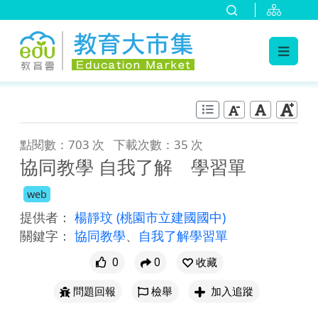
:::
跳到主要內容
:::
點閱數：703 次
下載次數：35 次
協同教學 自我了解 學習單
web
提供者：
楊靜玟
(桃園市立建國國中)
關鍵字：
協同教學
、
自我了解學習單
0
0
收藏
問題回報
檢舉
加入追蹤