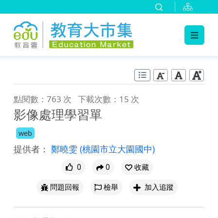
:::
跳到主要內容
:::
點閱數：763 次
下載次數：15 次
影像處理學習單
web
提供者：
鄭曉雯
(桃園市立大園國中)
0
0
收藏
問題回報
檢舉
加入追蹤