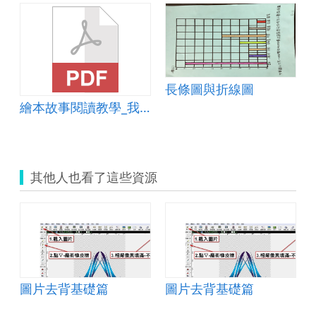
lyEnglish
長條圖與折線圖
繪本故事閱讀教學_我變成一隻噴火龍了
其他人也看了這些資源
圖片去背基礎篇
圖片去背基礎篇