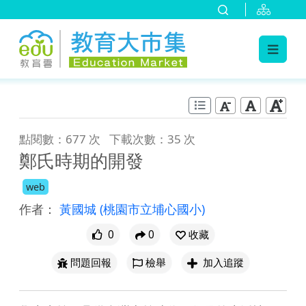
:::
跳到主要內容
:::
點閱數：677 次
下載次數：35 次
鄭氏時期的開發
web
作者：
黃國城
(桃園市立埔心國小)
0
0
收藏
問題回報
檢舉
加入追蹤