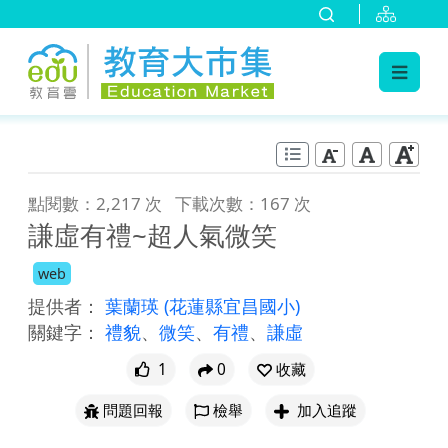
:::
跳到主要內容
:::
點閱數：2,217 次
下載次數：167 次
謙虛有禮~超人氣微笑
web
提供者：
葉蘭瑛
(花蓮縣宜昌國小)
關鍵字：
禮貌
、
微笑
、
有禮
、
謙虛
1
0
收藏
問題回報
檢舉
加入追蹤