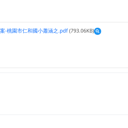
教案-桃園市仁和國小蕭涵之.pdf
(793.06KB)
預
覽
20231204_
仁
和
國
小
_
科
技
輔
助
自
主
學
習-
公
開