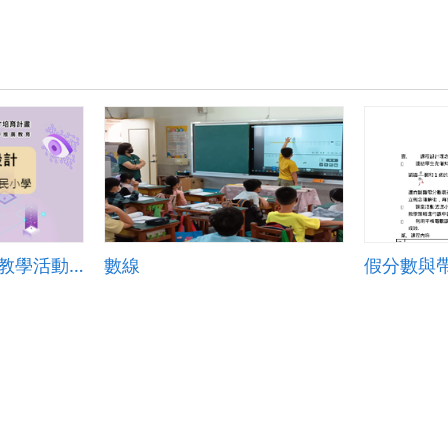
授
課
_
教
案-
桃
園
市
仁
和
國
小
蕭
涵
[110學年]人工智慧教學活動設計―苗栗縣苑裡鎮中山國民小學
數線
假分數與
之.pdf