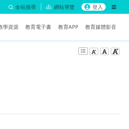
全站搜尋
網站導覽
登入
b教學資源
教育電子書
教育APP
教育媒體影音