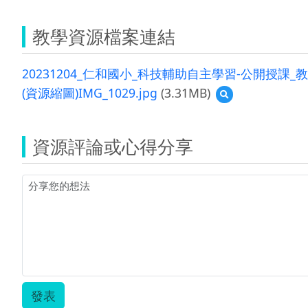
教學資源檔案連結
20231204_仁和國小_科技輔助自主學習-公開授課_
(資源縮圖)IMG_1029.jpg
(3.31MB)
預
覽
(資
源
資源評論或心得分享
縮
圖)IMG_1029.jpg
發表