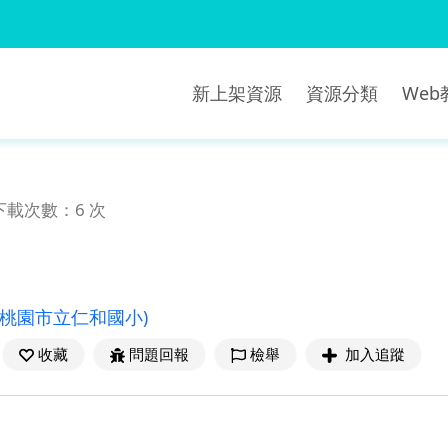
新上架資源
資源分類
We
下載次數：6 次
(桃園市立仁和國小)
收藏
問題回報
檢舉
加入追蹤